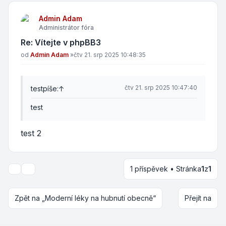
Admin Adam
Administrátor fóra
Re: Vítejte v phpBB3
Příspěvek
od
Admin Adam
»
čtv 21. srp 2025 10:48:35
čtv 21. srp 2025 10:47:40
test
píše:
↑
test
test 2
1 příspěvek • Stránka
1
z
1
Nástroje tématu
Zpět na „Moderní léky na hubnutí obecně“
Přejít na