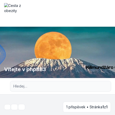
Vítejte v phpBB3
Pokročilé hledání
1 příspěvek • Stránka
1
z
1
Nástroje tématu
Hledat