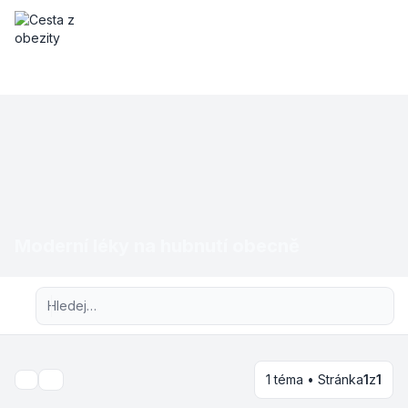
Moderní léky na hubnutí obecně
Pokročilé hledání
1 téma • Stránka
1
z
1
Hledat