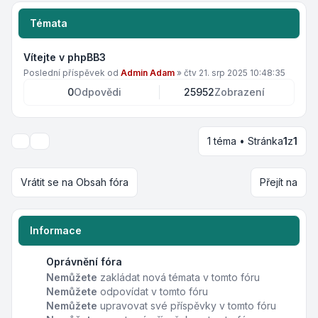
Témata
Vítejte v phpBB3
Poslední příspěvek od
Admin Adam
»
čtv 21. srp 2025 10:48:35
0
Odpovědi
25952
Zobrazení
1 téma • Stránka
1
z
1
Možnosti zobrazení a seřazení
Vrátit se na Obsah fóra
Přejít na
Informace
Oprávnění fóra
Nemůžete
zakládat nová témata v tomto fóru
Nemůžete
odpovídat v tomto fóru
Nemůžete
upravovat své příspěvky v tomto fóru