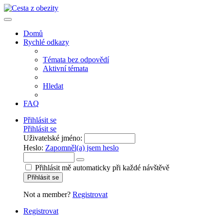
Domů
Rychlé odkazy
Témata bez odpovědí
Aktivní témata
Hledat
FAQ
Přihlásit se
Přihlásit se
Uživatelské jméno:
Heslo:
Zapomněl(a) jsem heslo
Přihlásit mě automaticky při každé návštěvě
Přihlásit se
Not a member?
Registrovat
Registrovat