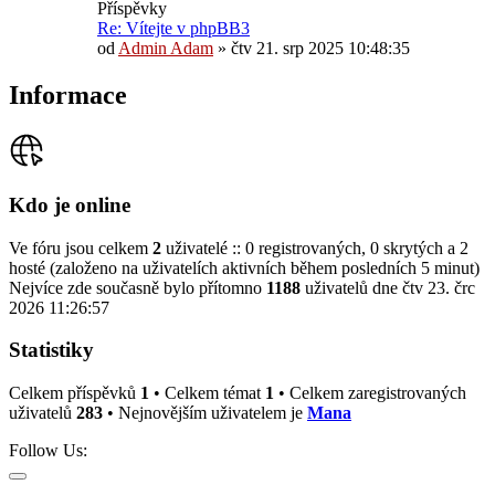
Příspěvky
Re: Vítejte v phpBB3
od
Admin Adam
»
čtv 21. srp 2025 10:48:35
Informace
Kdo je online
Ve fóru jsou celkem
2
uživatelé :: 0 registrovaných, 0 skrytých a 2
hosté (založeno na uživatelích aktivních během posledních 5 minut)
Nejvíce zde současně bylo přítomno
1188
uživatelů dne čtv 23. črc
2026 11:26:57
Statistiky
Celkem příspěvků
1
• Celkem témat
1
• Celkem zaregistrovaných
uživatelů
283
• Nejnovějším uživatelem je
Mana
Follow Us: